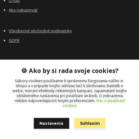
O nás
Ako nakupovať
Všeobecné obchodné podmienky
GDPR
Kontakty
🍪 Ako by si rada svoje cookies?
Súbory cookies používame k správnemu fungovaniu nášho e-
shopu a v prípade tvojho súhlasu tiež k sledovaniu štatistík o
webe, meraní efektivity reklamných kampaní, zapamätaní tvojho
obľúbeného nastavenia pri používani stránok, či zobrazenia
reklám odpovedajúcich tvojim preferenciám.
Viac o používaní
cookies
© 2024 tento eshop prevádzkuje spoločnosť AwareOne s.r.o., IČ: 03442403,
so sídlom Příční 136/30, 602 00 Brno, vedená KS v Brne pod C 134387,
Nastavenia
Súhlasím
eshop.luciaklapacova.sk
Vytvořeno na
Eshop-rychle.cz