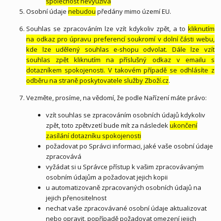
společnost nevyužívá
Osobní údaje
nebudou
předány mimo území EU.
Souhlas se zpracováním lze vzít kdykoliv zpět, a to
kliknutím
na odkaz pro úpravu preferencí soukromí v dolní části webu,
kde lze udělený souhlas e-shopu odvolat. Dále lze vzít
souhlas zpět kliknutím na příslušný odkaz v emailu s
dotazníkem spokojenosti. V takovém případě se odhlásíte z
odběru na straně poskytovatele služby Zboží.cz
.
Vezměte, prosíme, na vědomí, že podle Nařízení máte právo:
vzít souhlas se zpracováním osobních údajů kdykoliv
zpět, toto zpětvzetí bude mít za následek
ukončení
zasílání dotazníku spokojenosti
požadovat po Správci informaci, jaké vaše osobní údaje
zpracovává
vyžádat si u Správce přístup k vašim zpracovávaným
osobním údajům a požadovat jejich kopii
u automatizovaně zpracovaných osobních údajů na
jejich přenositelnost
nechat vaše zpracovávané osobní údaje aktualizovat
nebo opravit, popřípadě požadovat omezení jejich