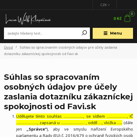
CZK
0
0 Kč
Menu
Úvod
Súhlas so spracovaním osobných údajov pre účely zaslania
dotazníku zákazníckej spokojnosti od Favi.sk
Súhlas so spracovaním
osobných údajov pre účely
zaslania dotazníku zákazníckej
spokojnosti od Favi.sk
Udělujete tímto souhlas ……………..., se sídlem ………………, IČ
………………., zapsaná u ………………… , oddíl …, vložka …..
(dále
jen
„Správce“
), aby ve smyslu nařízení Evropského
parlamentu a Rady (EU) č. 2016/679 o ochraně fyzických osob