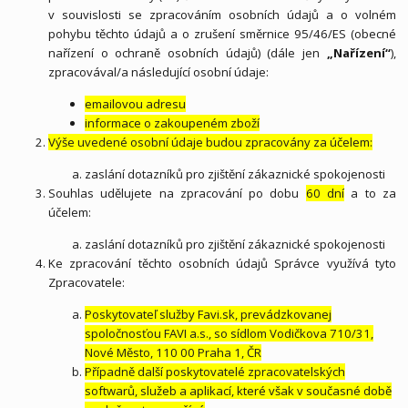
v souvislosti se zpracováním osobních údajů a o volném
pohybu těchto údajů a o zrušení směrnice 95/46/ES (obecné
nařízení o ochraně osobních údajů) (dále jen
„Nařízení“
),
zpracovával/a následující osobní údaje:
emailovou adresu
informace o zakoupeném zboží
Výše uvedené osobní údaje budou zpracovány za účelem:
zaslání dotazníků pro zjištění zákaznické spokojenosti
Souhlas udělujete na zpracování po dobu
60 dní
a to za
účelem:
zaslání dotazníků pro zjištění zákaznické spokojenosti
Ke zpracování těchto osobních údajů Správce využívá tyto
Zpracovatele:
Poskytovateľ služby Favi.sk, prevádzkovanej
spoločnosťou FAVI a.s., so sídlom Vodičkova 710/31,
Nové Město, 110 00 Praha 1, ČR
Případně další poskytovatelé zpracovatelských
softwarů, služeb a aplikací, které však v současné době